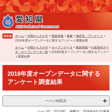
ペ
メ
ー
ニ
ジ
ュ
の
ー
先
を
頭
飛
で
ば
ホーム
>
分類からさがす
>
県政情報
>
募集
>
御意見・アンケート
>
現在地
す
し
2018年度オープンデータに関するアンケート調査結果
。
て
ホーム
>
分類からさがす
>
オープンデータ
>
県政情報
>
行政保有デー
本
タ・オープンデータ一覧
>
2018年度オープンデータに関するアンケー
文
ト調査結果
へ
本
2018年度オープンデータに関する
文
アンケート調査結果
ページ内目次
ページID：2511592
掲載日：2026年4月1日更新