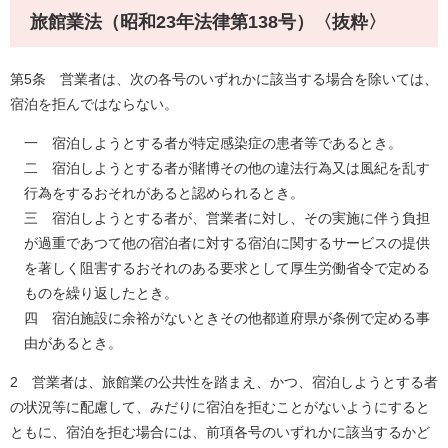
旅館業法（昭和23年法律第138号）〈抜粋〉
第5条 営業者は、次の各号のいずれかに該当する場合を除いては、
宿泊を拒んではならない。
一 宿泊しようとする者が特定感染症の患者等であるとき。
二 宿泊しようとする者が賭博その他の違法行為又は風紀を乱す
行為をするおそれがあると認められるとき。
三 宿泊しようとする者が、営業者に対し、その実施に伴う負担
が過重であつて他の宿泊者に対する宿泊に関するサービスの提供
を著しく阻害するおそれのある要求として厚生労働省令で定める
ものを繰り返したとき。
四 宿泊施設に余裕がないときその他都道府県が条例で定める事
由があるとき。
2 営業者は、旅館業の公共性を踏まえ、かつ、宿泊しようとする者
の状況等に配慮して、みだりに宿泊を拒むことがないようにすると
ともに、宿泊を拒む場合には、前項各号のいずれかに該当するかど