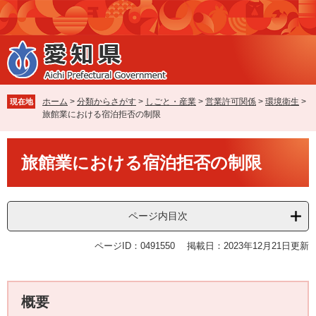
ペ
メ
ー
ニ
ジ
ュ
の
ー
先
を
頭
飛
で
ば
ホーム
>
分類からさがす
>
しごと・産業
>
営業許可関係
>
環境衛生
>
現在地
す
し
旅館業における宿泊拒否の制限
。
て
本
本
文
旅館業における宿泊拒否の制限
文
へ
ページ内目次
ページID：0491550
掲載日：2023年12月21日更新
概要