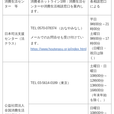
消費生活セン
消費者ホットライン188：消費生活セ
各相談窓口
ター 等
ンターや消費生活相談窓口を案内し
による
ます。
平日
9時00分～21
TEL:0570-078374 （おなやみなし）
時00分
日本司法支援
土曜日
メールでのお問合せも受け付けてい
センター（法
9時00分～17
ます。
テラス）
時00分
（日曜日・
https://www.houterasu.or.jp/index.html
祝日は除
く）
土曜日・日
曜日
10時00分～
12時00分
TEL:03-5614-0189（東京）
13時00分～
16時00分
（年末年始
を除く。）
公益社団法人
日曜日
全国消費生活
10時00分～