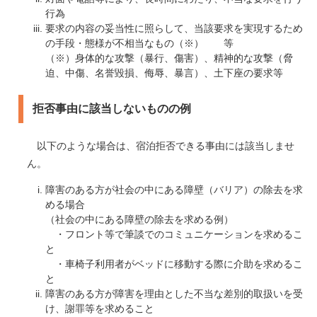
行為
要求の内容の妥当性に照らして、当該要求を実現するため
の手段・態様が不相当なもの（※） 等
（※）身体的な攻撃（暴行、傷害）、精神的な攻撃（脅
迫、中傷、名誉毀損、侮辱、暴言）、土下座の要求等
拒否事由に該当しないものの例
以下のような場合は、宿泊拒否できる事由には該当しませ
ん。
障害のある方が社会の中にある障壁（バリア）の除去を求
める場合
（社会の中にある障壁の除去を求める例）
・フロント等で筆談でのコミュニケーションを求めるこ
と
・車椅子利用者がベッドに移動する際に介助を求めるこ
と
障害のある方が障害を理由とした不当な差別的取扱いを受
け、謝罪等を求めること