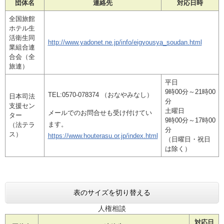
団体名
連絡先
対応日時
全国旅館
ホテル生
活衛生同
http://www.yadonet.ne.jp/info/eigyousya_soudan.html
業組合連
合会（全
旅連）
平日
9時00分～21時00
TEL:0570-078374 （おなやみなし）
日本司法
分
支援セン
土曜日
メールでのお問合せも受け付けてい
ター
9時00分～17時00
ます。
（法テラ
分
ス）
https://www.houterasu.or.jp/index.html
（日曜日・祝日
は除く）
表のサイズを切り替える
人権相談
対応日