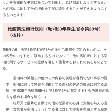
うかを客観的な事実に基づいて判断し、及び宿泊しようとする者か
らの求めに応じてその理由を丁寧に説明することができるようにす
るものとする。
旅館業法施行規則（昭和23年厚生省令第28号）
〈抜粋〉
第5条の6 法第5条第1項第3号の厚生労働省令で定めるものは、次
の各号のいずれかに該当するものであつて、他の宿泊者に対する宿
泊に関するサービスの提供を著しく阻害するおそれのあるものとす
る。
一 宿泊料の減額その他のその内容の実現が容易でない事項の要
求（宿泊に関して障害を理由とする差別の解消の推進に関する法
律（平成25年法律第65号）第2条第2号に規定する社会的障壁の除
去を求める場合を除く。）
二 粗野又は乱暴な言動その他の従業者の心身に負担を与える言
動（営業者が宿泊しようとする者に対して障害を理由とする差別