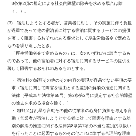
8条第2項の規定による社会的障壁の除去を求める場合は除
く。）。
(3) 宿泊しようとする者が、営業者に対し、その実施に伴う負担
が過重であって他の宿泊者に対する宿泊に関するサービスの提供
を著しく阻害するおそれのある要求として厚生労働省令で定める
ものを繰り返したとき。
「厚生労働省令で定めるもの」は、次のいずれかに該当するも
のであって、他の宿泊者に対する宿泊に関するサービスの提供を
著しく阻害するおそれのあるものとする。
・ 宿泊料の減額その他のその内容の実現が容易でない事項の要
求（宿泊に関して障害を理由とする差別の解消の推進に関する
法律（平成25年法律第65号）第2条第2号に規定する社会的障壁
の除去を求める場合を除く。）
・ 粗野又は乱暴な言動その他の従業者の心身に負担を与える言
動（営業者が宿泊しようとする者に対して障害を理由とする差
別の解消の推進に関する法律第8条第1項の不当な差別的取扱い
を行ったことに起因するものその他これに準ずる合理的な理由