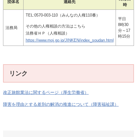
団体名
連絡先
時
TEL:0570-003-110（みんなの人権110番）
平日
8時30
その他の人権相談の方法はこちら
法務局
分～17
法務省ＨＰ（人権相談）​
時15分
https://www.moj.go.jp/JINKEN/index_soudan.html
リンク
改正旅館業法に関するページ（厚生労働省）
障害を理由とする差別の解消の推進について​（障害福祉課）