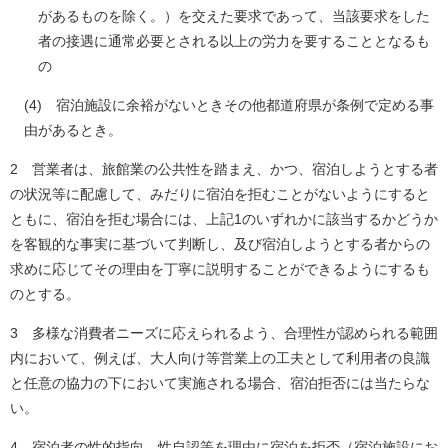
があるものを除く。）を交えた要求であって、当該要求をした
者の接遇に通常必要とされる以上の労力を要することとなるも
の
(4) 宿泊施設に余裕がないときその他都道府県が条例で定める事
由があるとき。
2 営業者は、旅館業の公共性を踏まえ、かつ、宿泊しようとする者
の状況等に配慮して、みだりに宿泊を拒むことがないようにすると
ともに、宿泊を拒む場合には、上記1のいずれかに該当するかどうか
を客観的な事実に基づいて判断し、及び宿泊しようとする者からの
求めに応じてその理由を丁寧に説明することができるようにするも
のとする。
3 多様な消費者ニーズに応えられるよう、合理性が認められる範囲
内において、例えば、大人向け等営業上の工夫として利用者の良識
と任意の協力の下において実施される場合、宿泊拒否には当たらな
い。
4 宿泊者の性的指向、性自認等を理由に宿泊を拒否（宿泊施設にお