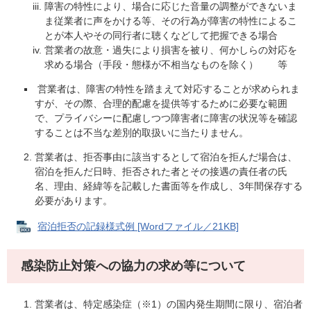
障害の特性により、場合に応じた音量の調整ができないま
ま従業者に声をかける等、その行為が障害の特性によるこ
とが本人やその同行者に聴くなどして把握できる場合
営業者の故意・過失により損害を被り、何かしらの対応を
求める場合（手段・態様が不相当なものを除く） 等
営業者は、障害の特性を踏まえて対応することが求められま
すが、その際、合理的配慮を提供等するために必要な範囲
で、プライバシーに配慮しつつ障害者に障害の状況等を確認
することは不当な差別的取扱いに当たりません。
営業者は、拒否事由に該当するとして宿泊を拒んだ場合は、
宿泊を拒んだ日時、拒否された者とその接遇の責任者の氏
名、理由、経緯等を記載した書面等を作成し、3年間保存する
必要があります。
宿泊拒否の記録様式例 [Wordファイル／21KB]
感染防止対策への協力の求め等について
営業者は、特定感染症（※1）の国内発生期間に限り、宿泊者