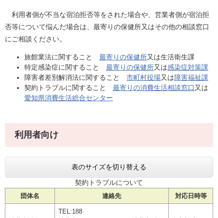
利用者側が不当な宿泊拒否等をされた場合や、営業者側が宿泊拒
否等について悩んだ場合は、最寄りの保健所又はその他の相談窓口
にご相談ください。
旅館業法に関すること
最寄りの保健所
又は生活衛生課
特定感染症に関すること
最寄りの保健所
又は​
感染症対策課
障害者差別解消法に関すること
市町村役場
又は​
障害福祉課
契約トラブルに関すること
最寄りの消費生活相談窓口
又は​
愛知県消費生活総合センター
利用者向け
表のサイズを切り替える
契約トラブルについて
団体名
連絡先
対応日時等
TEL:188