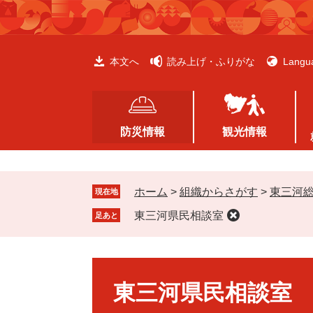
ペ
メ
ー
ニ
ジ
ュ
の
ー
本文へ
読み上げ・ふりがな
Langu
先
を
頭
飛
で
ば
す
し
防災情報
観光情報
。
て
本
文
ホーム
>
組織からさがす
>
東三河
へ
現在地
東三河県民相談室
足あと
本
文
東三河県民相談室