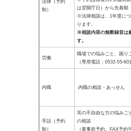
法律（予約
は翌開庁日）から先着順
制）
※法律相談は、1年度につ
ります。
※相談内容の無断録音は
す。
職場での悩みごと、困り
労働
（専用電話：0532-55-60
内職
内職の相談・あっせん
耳の不自由な方の悩みご
手話（予約
の相談
制）
（要事前予約。FAX予約可：0