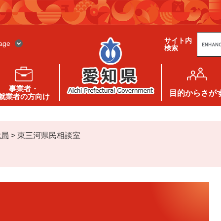
G
サイト内
o
age
検索
o
g
l
e
カ
ス
事業者・
タ
目的
からさが
就業者の方向け
ム
検
索
総局
>
東三河県民相談室