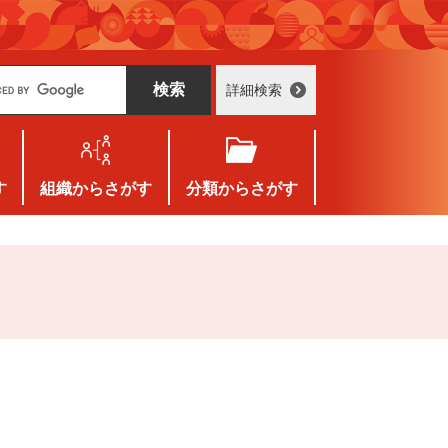
詳細検索
す
組織
からさがす
分類
からさがす