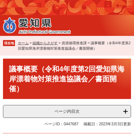
ペ
メ
ー
ニ
ジ
ュ
の
ー
先
を
頭
飛
で
ば
ホーム
>
組織からさがす
>
資源循環推進課
>
議事概要（令和4年度第2
現在地
す
し
回愛知県海岸漂着物対策推進協議会／書面開催）
。
て
本
本
文
議事概要（令和4年度第2回愛知県海
文
へ
岸漂着物対策推進協議会／書面開
催）
ページ内目次
ページID：0447687
掲載日：2023年3月3日更新