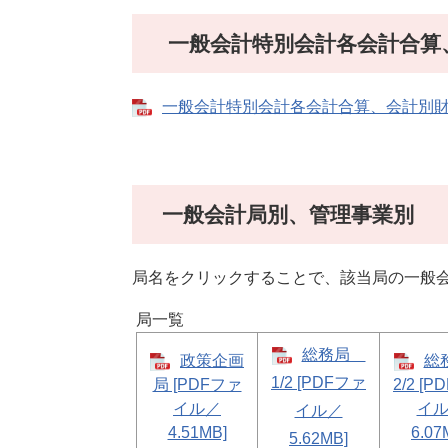
一般会計特別会計各会計合算
一般会計特別会計各会計合算、会計別財務諸表
一般会計局別、管理事業別
局名をクリックすることで、該当局の一般
局一覧
総務局
政策企画
総
1/2 [PDFファ
局 [PDFファ
2/2 [
イル／
イ
イル／
4.51MB]
6.07
5.62MB]