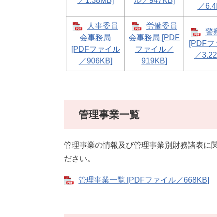
／1.38MB]
ル／947KB]
／6.4
人事委員
労働委員
警
会事務局
会事務局 [PDF
[PDF
[PDFファイル
ファイル／
／3.22
／906KB]
919KB]
管理事業一覧
管理事業の情報及び管理事業別財務諸表に
ださい。
管理事業一覧 [PDFファイル／668KB]