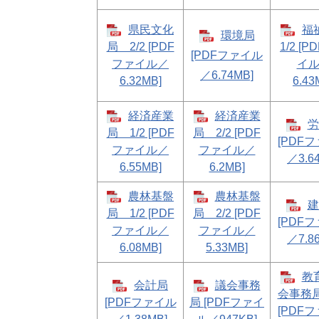
県民文化
福
環境局
局 2/2 [PDF
1/2 [
[PDFファイル
ファイル／
イ
／6.74MB]
6.32MB]
6.43
経済産業
経済産業
労
局 1/2 [PDF
局 2/2 [PDF
[PDF
ファイル／
ファイル／
／3.6
6.55MB]
6.2MB]
農林基盤
農林基盤
建
局 1/2 [PDF
局 2/2 [PDF
[PDF
ファイル／
ファイル／
／7.8
6.08MB]
5.33MB]
教
会計局
議会事務
会事務局
[PDFファイル
局 [PDFファイ
[PDF