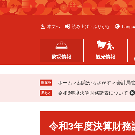
ペ
メ
ー
ニ
ジ
ュ
の
ー
本文へ
読み上げ・ふりがな
Langu
先
を
頭
飛
で
ば
す
し
防災情報
観光情報
。
て
本
文
ホーム
>
組織からさがす
>
会計局
へ
現在地
令和3年度決算財務諸表について
足あと
本
文
令和3年度決算財務