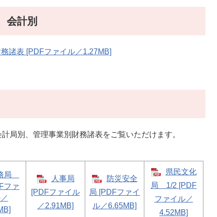
、会計別
 [PDFファイル／1.27MB]
会計局別、管理事業別財務諸表をご覧いただけます。
県民文化
務局
人事局
防災安全
局 1/2 [PDF
PDFファ
[PDFファイル
局 [PDFファイ
ル／
ファイル／
／2.91MB]
ル／6.65MB]
MB]
4.52MB]