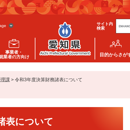
G
サイト内
o
age
検索
o
g
l
e
カ
ス
事業者・
タ
目的
からさが
就業者の方向け
ム
検
索
管理課
>
令和3年度決算財務諸表について
諸表について