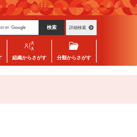
詳細検索
す
組織
からさがす
分類
からさがす