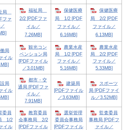
福祉局
保健医療
保健医療
祉局
2/2 [PDFファ
局 1/2 [PDF
局 2/2 [PDF
PDFファ
ル／
イル／
ファイル／
ファイル／
MB]
7.26MB]
6.16MB]
6.13MB]
観光コン
農業水産
農業水産
働局
ベンション局
局 1/2 [PDF
局 2/2 [PDF
ファイル
[PDFファイル
ファイル／
ファイル／
4MB]
／3.01MB]
5.16MB]
5.33MB]
都市・交
設局
建築局
スポーツ
通局 [PDFファ
ファイル
[PDFファイル
局 [PDFファイ
イル／
6MB]
／3.63MB]
ル／3.52MB]
7.91MB]
育委員
教育委員
選挙管理
監査委員
 1/2
会事務局 2/2
委員会事務局
事務局 [PDFフ
ファイル
[PDFファイル
[PDFファイル
ァイル／