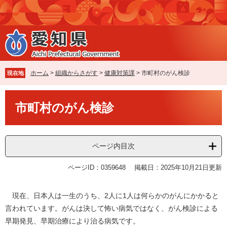
ペ
メ
ー
ニ
ジ
ュ
の
ー
先
を
頭
飛
で
ば
ホーム
>
組織からさがす
>
健康対策課
>
市町村のがん検診
現在地
す
し
。
て
本
本
市町村のがん検診
文
文
へ
ページ内目次
ページID：0359648
掲載日：2025年10月21日更新
現在、日本人は一生のうち、2人に1人は何らかのがんにかかると
言われています。がんは決して怖い病気ではなく、がん検診による
早期発見、早期治療により治る病気です。