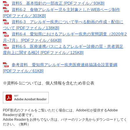
資料5 基本指針の一部改正 [PDFファイル／93KB]
資料6-2 食物アレルギー児を主対象としたWEBページ制作
[PDFファイル／303KB]
資料6-3 アレルギー疾患について学べる動画の作成・配信に
ついて [PDFファイル／138KB]
資料6-4 愛知県におけるアレルギー疾患の実態調査（2020年2
月~7月） [PDFファイル／66KB]
資料6-5 医療連携パスによるアレルギー診療の質・患者満足
度向上に関する検討 [PDFファイル／125KB]
参考資料 愛知県アレルギー疾患医療連絡協議会設置要綱
[PDFファイル／61KB]
※資料6-1については、個人情報を含むため非公表
PDF形式のファイルをご覧いただく場合には、Adobe社が提供するAdobe
Readerが必要です。
Adobe Readerをお持ちでない方は、バナーのリンク先からダウンロードしてく
ださい。（無料）