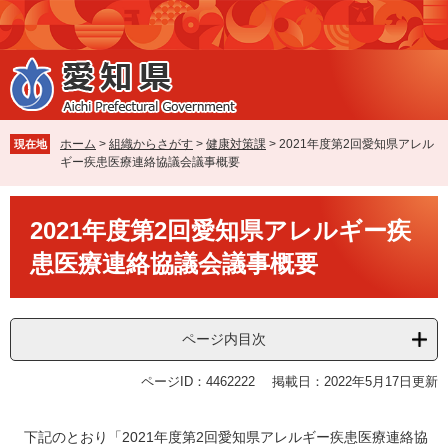
ペ
メ
ー
ニ
ジ
ュ
の
ー
先
を
頭
飛
で
ば
ホーム
>
組織からさがす
>
健康対策課
>
2021年度第2回愛知県アレル
現在地
す
し
ギー疾患医療連絡協議会議事概要
。
て
本
本
文
2021年度第2回愛知県アレルギー疾
文
へ
患医療連絡協議会議事概要
ページ内目次
ページID：4462222
掲載日：2022年5月17日更新
下記のとおり「2021年度第2回愛知県アレルギー疾患医療連絡協