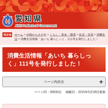
ペ
メ
ー
ニ
ジ
ュ
の
ー
先
を
頭
飛
で
ば
ホーム
>
分類からさがす
>
くらし・安全・環境
>
生活・交流
>
消費生
現在地
す
し
活
>
消費生活情報「あいち 暮らしっく」111号を発行しました！
。
て
本
本
文
消費生活情報「あいち 暮らしっ
文
へ
く」111号を発行しました！
ページ内目次
ページID：0083011
掲載日：2015年5月28日更新