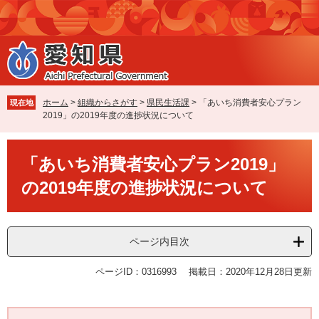
ペ
メ
ー
ニ
ジ
ュ
の
ー
先
を
頭
飛
で
ば
ホーム
>
組織からさがす
>
県民生活課
>
「あいち消費者安心プラン
現在地
す
し
2019」の2019年度の進捗状況について
。
て
本
本
文
「あいち消費者安心プラン2019」
文
へ
の2019年度の進捗状況について
ページ内目次
ページID：0316993
掲載日：2020年12月28日更新