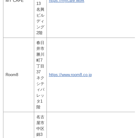
MY CAFE
https://mycafe.work
13
名興
ビル
ディ
ング
2階
春日
井市
勝川
町7
丁目
37
Room8
https://www.room8.co.jp
ネク
シテ
ィパ
レッ
タ1
階
名古
屋市
中区
錦3