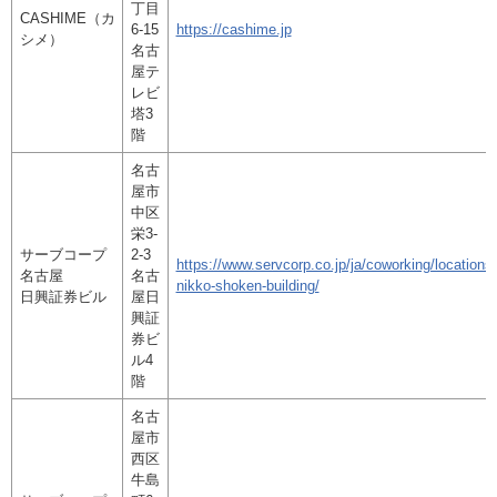
丁目
CASHIME（カ
6-15
https://cashime.jp
シメ）
名古
屋テ
レビ
塔3
階
名古
屋市
中区
栄3-
サーブコープ
2-3
https://www.servcorp.co.jp/ja/coworking/location
名古屋
名古
nikko-shoken-building/
日興証券ビル
屋日
興証
券ビ
ル4
階
名古
屋市
西区
牛島