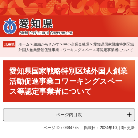
ペ
メ
ー
ニ
ジ
ュ
の
ー
先
を
頭
飛
で
ば
ホーム
>
組織からさがす
>
中小企業金融課
>
愛知県国家戦略特別区域
現在地
す
し
外国人創業活動促進事業コワーキングスペース等認定事業者について
。
て
本
本
文
愛知県国家戦略特別区域外国人創業
文
へ
活動促進事業コワーキングスペー
ス等認定事業者について
ページ内目次
ページID：0384775
掲載日：2024年10月3日更新