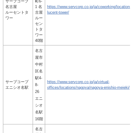
サーブコープ
町6-
名古屋
1 名
https://www.servcorp.co.jp/ja/coworking/location
ルーセントタ
古屋
lucent-tower/
ワー
ルー
セン
トタ
ワー
40階
名古
屋市
中村
区名
駅4-
サーブコープ
https://www.servcorp.co.jp/ja/virtual-
8-
エニシオ名駅
offices/locations/nagoya/nagoya-enishio-meieki/
26
エニ
シオ
名駅
16階
名古