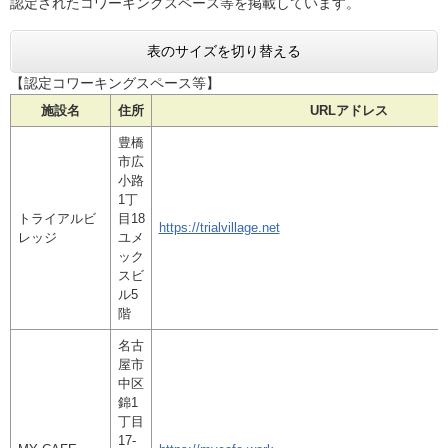
認定されたコワーキングスペース等を掲載しています。
表のサイズを切り替える
【認定コワーキングスペース等】
施設名
住所
URLアドレス
豊橋
市広
小路
1丁
トライアルビ
目18
https://trialvillage.net
レッジ
ユメ
ック
スビ
ル5
階
名古
屋市
中区
錦1
丁目
17-