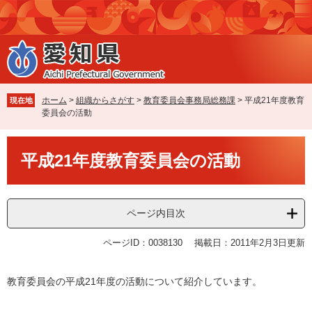
ペ
メ
ー
ニ
ジ
ュ
の
ー
先
を
頭
飛
で
ば
ホーム
>
組織からさがす
>
教育委員会事務局総務課
>
平成21年度教育
現在地
す
し
委員会の活動
。
て
本
本
文
平成21年度教育委員会の活動
文
へ
ページ内目次
ページID：0038130
掲載日：2011年2月3日更新
教育委員会の平成21年度の活動について紹介しています。