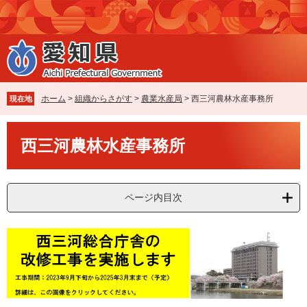
ペ
メ
ー
ニ
ジ
ュ
の
ー
先
を
頭
飛
で
ば
ホーム
>
組織からさがす
>
農業水産局
>
西三河農林水産事務所
現在地
す
し
。
て
本
本
西三河農林水産事務所
文
文
へ
ページ内目次