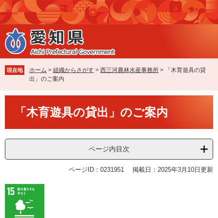
ペ
メ
ー
ニ
ジ
ュ
の
ー
先
を
頭
飛
で
ば
ホーム
>
組織からさがす
>
西三河農林水産事務所
>
「木育遊具の貸
現在地
す
し
出」のご案内
。
て
本
本
文
「木育遊具の貸出」のご案内
文
へ
ページ内目次
ページID：0231951
掲載日：2025年3月10日更新