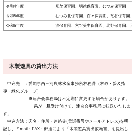
令和4年度
形埜保育園、明徳保育園、むつみ保育園
令和5年度
むつみ北保育園、百々保育園、竜谷保育園、
令和6年度
渡保育園、六ツ美中保育園、北野保育園、元
木製遊具の貸出方法
申込先 ：愛知県西三河農林水産事務所林務課（林政・普及指
導・緑化グループ）
※連合会事務局は不定期に変更する場合があります。
県が一旦受け付けて、連合会事務局に転送いたしま
す。
申込方法：氏名・住所・連絡先(電話番号やメールアドレス)を明
記し、Ｅmail・FAX・郵送により「木製遊具貸出依頼書」を提出し