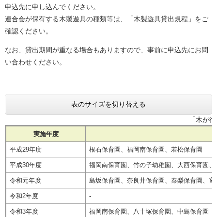
申込先に申し込んでください。
連合会が保有する木製遊具の種類等は、「木製遊具貸出規程」をご
確認ください。
なお、貸出期間が重なる場合もありますので、事前に申込先にお問
い合わせください。
表のサイズを切り替える
「木が行
実施年度
平成29年度
根石保育園、福岡南保育園、若松保育園
平成30年度
福岡南保育園、竹の子幼稚園、大西保育園、
令和元年度
島坂保育園、奈良井保育園、秦梨保育園、宮
令和2年度
-
令和3年度
福岡南保育園、八十塚保育園、中島保育園