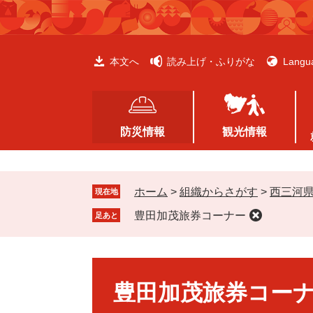
ペ
メ
ー
ニ
ジ
ュ
の
ー
本文へ
読み上げ・ふりがな
Langu
先
を
頭
飛
で
ば
す
し
防災情報
観光情報
。
て
本
文
ホーム
>
組織からさがす
>
西三河
へ
現在地
豊田加茂旅券コーナー
足あと
本
文
豊田加茂旅券コー