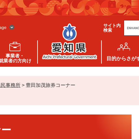
G
サイト内
o
age
検索
o
g
l
e
カ
ス
事業者・
タ
目的
からさが
就業者の方向け
ム
検
索
県民事務所
>
豊田加茂旅券コーナー
ナー