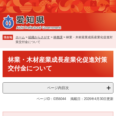
ペ
メ
ー
ニ
ジ
ュ
の
ー
先
を
頭
飛
で
ば
ホーム
>
組織からさがす
>
林務課
>
林業・木材産業成長産業化促進対
現在地
す
し
策交付金について
。
て
本
本
文
林業・木材産業成長産業化促進対策
文
へ
交付金について
ページ内目次
ページID：0356044
掲載日：2026年4月30日更新