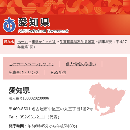
ペ
メ
ー
ニ
ジ
ュ
の
ー
先
を
頭
飛
で
ば
ホーム
>
組織からさがす
>
学事振興課私学振興室
>
議事概要（平成17
現在地
す
し
年度第1回）
。
て
本
文
このホームページについて
個人情報の取扱い
へ
免責事項・リンク
RSS配信
愛知県
法人番号1000020230006
〒460-8501 名古屋市中区三の丸三丁目1番2号
Tel：
052-961-2111（代表）
開庁時間：
午前8時45分から午後5時30分