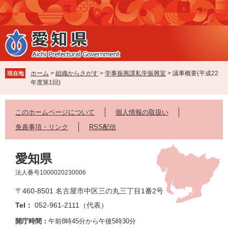
ペ
メ
ー
ニ
ジ
ュ
の
ー
先
を
頭
飛
で
ば
ホーム
>
組織からさがす
>
学事振興課私学振興室
>
議事概要(平成22
現在地
す
し
年度第1回)
。
て
本
文
このホームページについて
個人情報の取扱い
へ
免責事項・リンク
RSS配信
愛知県
法人番号1000020230006
〒460-8501 名古屋市中区三の丸三丁目1番2号
Tel：
052-961-2111（代表）
開庁時間：
午前8時45分から午後5時30分