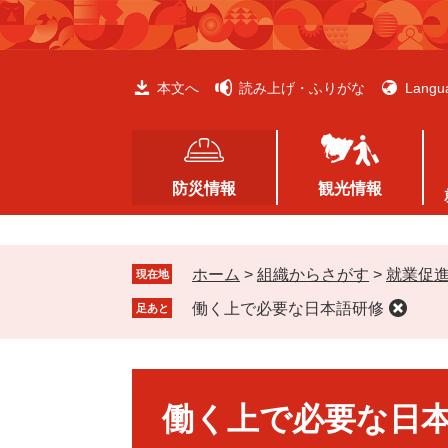
ペ
メ
ー
ニ
ジ
ュ
の
ー
本文へ
読み上げ・ふりがな
Langu
先
を
頭
飛
で
ば
す
し
防災情報
観光情報
。
て
本
文
ホーム
>
組織からさがす
>
就業促
へ
現在地
働く上で必要な日本語研修
足あと
本
文
働く上で必要な日