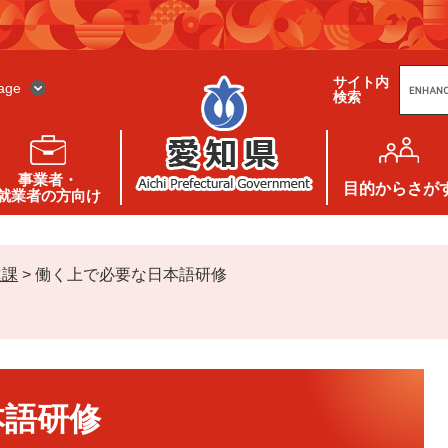
G
サイト内
o
age
検索
o
g
l
e
カ
ス
事業者・
タ
目的
からさが
就業者の方向け
ム
検
索
進課
>
働く上で必要な日本語研修
本語研修