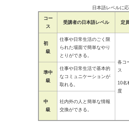
日本語レベルに応
コー
受講者の日本語レベル
定
ス
仕事や日常生活のごく限
初
られた場面で簡単なやり
級
とりができる。
各コ
仕事や日常生活で基本的
ス
準中
なコミュニケーションが
級
10名
取れる。
度
中
社内外の人と簡単な情報
級
交換ができる。