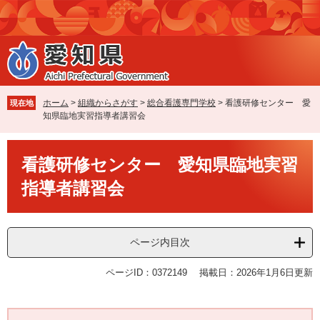
ペ
メ
ー
ニ
ジ
ュ
の
ー
先
を
頭
飛
で
ば
ホーム
>
組織からさがす
>
総合看護専門学校
>
看護研修センター 愛
現在地
す
し
知県臨地実習指導者講習会
。
て
本
本
文
看護研修センター 愛知県臨地実習
文
へ
指導者講習会
ページ内目次
ページID：0372149
掲載日：2026年1月6日更新