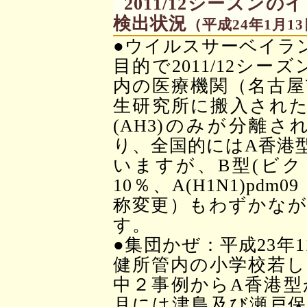
2011/12シーズ
検出状況
（平成24年1月1
●ウイルスサーベイラ
目的で2011/12シー
内の医療機関（名古屋
生研究所に搬入された
(AH3)のみが分離
り、全国的にはA香港
いますが、B型(ビク
10％、A(H1N1)p
称変更）もわずかなが
す。
●集団かぜ：平成23年
健所管内の小学校若し
中２事例からA香港型
月には津島及び瀬戸保