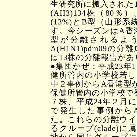
生研究所に搬入された1
(AH3)134株（80
(13%)とB型（山形系
す。今シーズンはA香
型が分離されるよ
A(H1N1)pdm09
は13株の分離報告が
●集団かぜ：平成23年
健所管内の小学校若し
中２事例からA香港型
保健所管内の小学校で
７株、平成24年２月
で発生した事例から
た。これらの分離ウイルス株
るグループ(clade