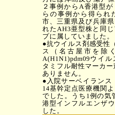
２事例からA香港型が
らの事例から得られ
市、三重県及び兵庫県
れたAH3亜型株と同じVi
プに属していました。
●抗ウイルス剤感受性
ス（名古屋市を除
A(H1N1)pdm09
タミフル耐性マーカー遺
ありません。
●入院サーベイランス
14基幹定点医療機関
でした。うち1例の気
港型インフルエンザウ
した。