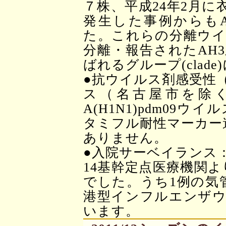
７株、平成24年2月
発生した事例からも
た。これらの分離ウイ
分離・報告されたAH3亜型
ばれるグループ(clad
●抗ウイルス剤感受性
ス（名古屋市を除
A(H1N1)pdm09
タミフル耐性マーカー遺
ありません。
●入院サーベイランス：
14基幹定点医療機関よ
でした。うち1例の気
港型インフルエンザウ
います。