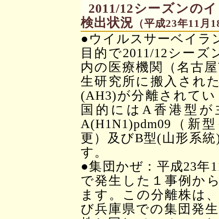
2011/12シーズ
検出状況
（平成23年11月
●ウイルスサーベイラ
目的で2011/12シー
内の医療機関（名古屋
生研究所に搬入された
(AH3)が分離され
国的にはA香港型が
A(H1N1)pdm0
更）及びB型(山形系
す。
●集団かぜ：平成23年
で発生した１事例から
ます。この分離株は、
び兵庫県での集団発生