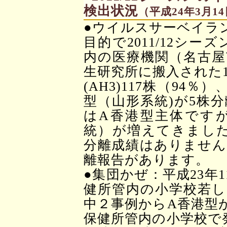
検出状況
（平成24年3月1
●ウイルスサーベイラ
目的で2011/12シー
内の医療機関（名古屋
生研究所に搬入された1
(AH3)117株（94％
型（山形系統)が5株
はA香港型主体ですが
統）が増えてきました。当
分離成績はありません
離報告があります。
●集団かぜ：平成23年
健所管内の小学校若し
中２事例からA香港型
保健所管内の小学校で