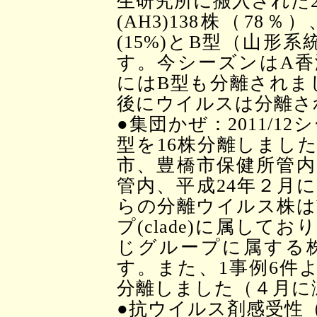
生研究所に搬入された2
(AH3)138株（78
(15%)とB型（山形系
す。今シーズンはA香
にはB型も分離されま
後にウイルスは分離さ
●集団かぜ：2011/1
型を16株分離しました
市、豊橋市保健所管内
管内、平成24年２月
らの分離ウイルス株はVic
プ(clade)に属し
じグループに属する
す。また、1事例6件
分離しました（４月に
●抗ウイルス剤感受性