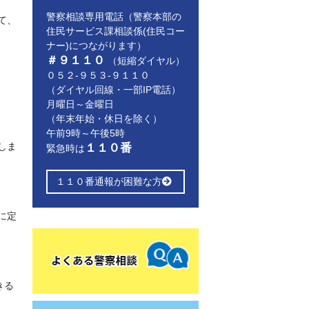
警察相談専用電話（警察本部の
て、
住民サービス課相談係(住民コー
ナー)につながります）
＃９１１０
（短縮ダイヤル）
０５２-９５３-９１１０
（ダイヤル回線・一部IP電話）
月曜日～金曜日
（年末年始・休日を除く）
午前9時～午後5時
しま
１１０番
緊急時は
１１０番通報が困難な方
に定
きる