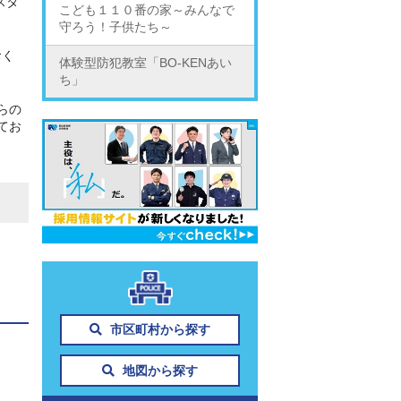
スタ
こども１１０番の家～みんなで
守ろう！子供たち～
おく
体験型防犯教室「BO-KENあい
ち」
らの
てお
市区町村から探す
地図から探す