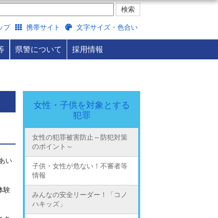
ップ
携帯サイト
文字サイズ・色合い
等
県警について
採用情報
女性・子供を対象とする
犯罪
女性の犯罪被害防止～防犯対策
のポイント～
あい
子供・女性が危ない！不審者等
情報
体験
みんなの安全リーダー！「コノ
ハキッズ」