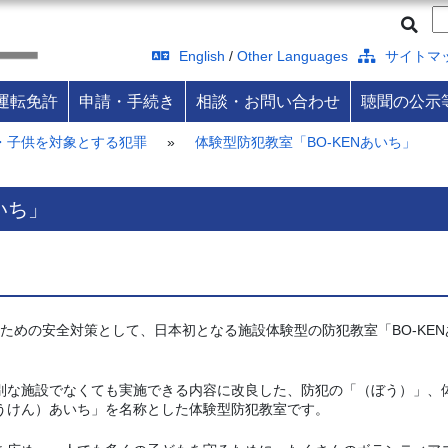
English
/
Other Languages
サイトマ
運転免許
申請・手続き
相談・お問い合わせ
聴聞の公示
・子供を対象とする犯罪
»
体験型防犯教室「BO-KENあいち」
いち」
るための安全対策として、日本初となる施設体験型の防犯教室「BO-KEN
特別な施設でなくても実施できる内容に改良した、防犯の「（ぼう）」、
ぼうけん）あいち」を名称とした体験型防犯教室です。