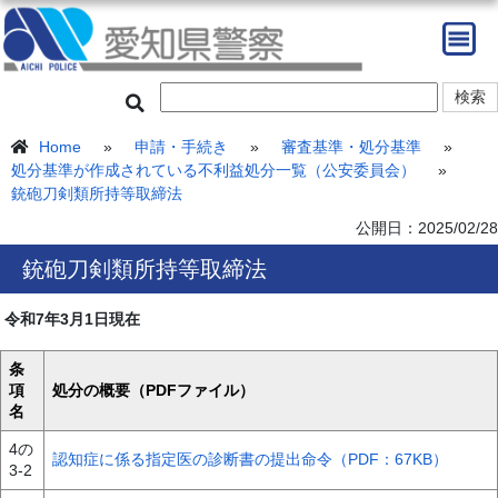
Home
»
申請・手続き
»
審査基準・処分基準
»
処分基準が作成されている不利益処分一覧（公安委員会）
»
銃砲刀剣類所持等取締法
公開日：
2025/02/28
銃砲刀剣類所持等取締法
令和7年3月1日現在
条
項
処分の概要（PDFファイル）
名
4の
認知症に係る指定医の診断書の提出命令（PDF：67KB）
3-2