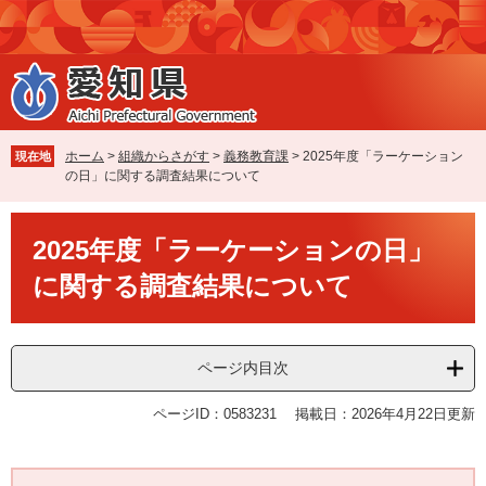
ペ
メ
ー
ニ
ジ
ュ
の
ー
先
を
頭
飛
で
ば
ホーム
>
組織からさがす
>
義務教育課
>
2025年度「ラーケーション
現在地
す
し
の日」に関する調査結果について
。
て
本
本
文
2025年度「ラーケーションの日」
文
へ
に関する調査結果について
ページ内目次
ページID：0583231
掲載日：2026年4月22日更新