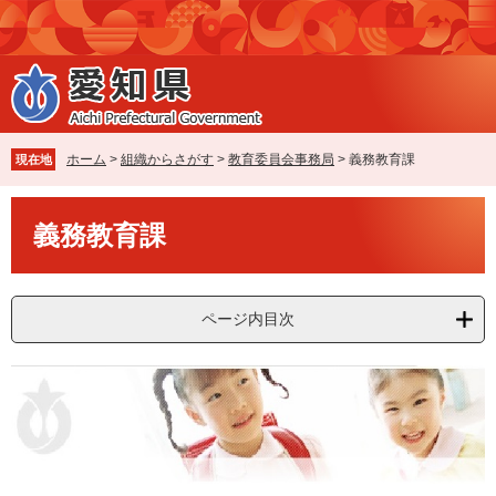
ペ
メ
ー
ニ
ジ
ュ
の
ー
先
を
頭
飛
で
ば
ホーム
>
組織からさがす
>
教育委員会事務局
>
義務教育課
現在地
す
し
。
て
本
本
義務教育課
文
文
へ
ページ内目次