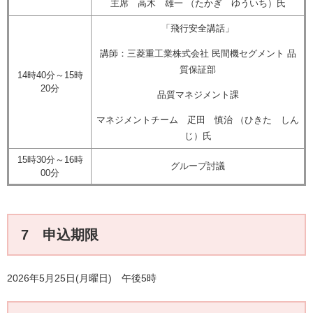
主席 高木 雄一 （たかぎ ゆういち）氏
「飛行安全講話」
講師：三菱重工業株式会社 民間機セグメント 品
質保証部
14時40分～15時
20分
品質マネジメント課
マネジメントチーム 疋田 慎治 （ひきた しん
じ）氏
15時30分～16時
グループ討議
00分
7 申込期限
2026年5月25日(月曜日) 午後5時