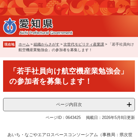
ペ
メ
ー
ニ
ジ
ュ
の
ー
先
を
頭
飛
で
ば
ホーム
>
組織からさがす
>
次世代モビリティ産業課
>
「若手社員向け
現在地
す
し
航空機産業勉強会」の参加者を募集します！
。
て
本
本
文
「若手社員向け航空機産業勉強会」
文
へ
の参加者を募集します！
ページ内目次
ページID：0643425
掲載日：2026年5月8日更新
​ あいち・なごやエアロスペースコンソーシアム（事務局：県次世