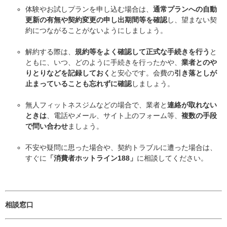
体験やお試しプランを申し込む場合は、
通常プランへの自動
更新の有無や契約変更の申し出期間等を確認
し、望まない契
約につながることがないようにしましょう。
解約する際は、
規約等をよく確認して正式な手続きを行う
と
ともに、いつ、どのように手続きを行ったかや、
業者とのや
りとりなどを記録しておく
と安心です。会費の
引き落としが
止まっていることも忘れずに確認
しましょう。
無人フィットネスジムなどの場合で、業者と
連絡が取れない
ときは
、電話やメール、サイト上のフォーム等、
複数の手段
で問い合わせ
ましょう。
不安や疑問に思った場合や、契約トラブルに遭った場合は、
すぐに
「消費者ホットライン188」
に相談してください。​
相談窓口