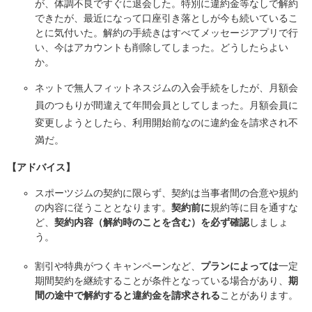
が、体調不良ですぐに退会した。特別に違約金等なしで解約
できたが、最近になって口座引き落としが今も続いているこ
とに気付いた。解約の手続きはすべてメッセージアプリで行
い、今はアカウントも削除してしまった。どうしたらよい
か。
ネットで無人フィットネスジムの入会手続をしたが、月額会
員のつもりが間違えて年間会員としてしまった。月額会員に
変更しようとしたら、利用開始前なのに違約金を請求され不
満だ。
【アドバイス】
スポーツジムの契約に限らず、契約は当事者間の合意や規約
の内容に従うこととなります。
契約前に
規約等に目を通すな
ど、
契約内容（解約時のことを含む）を必ず確認
しましょ
う。​
割引や特典がつくキャンペーンなど、
プランによっては
一定
期間契約を継続することが条件となっている場合があり、
期
間の途中で解約すると違約金を請求される
ことがあります。