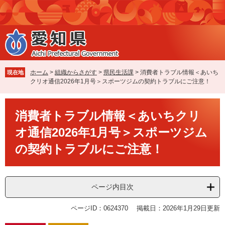
ペ
メ
ー
ニ
ジ
ュ
の
ー
先
を
頭
飛
で
ば
ホーム
>
組織からさがす
>
県民生活課
>
消費者トラブル情報＜あいち
現在地
す
し
クリオ通信2026年1月号＞スポーツジムの契約トラブルにご注意！
。
て
本
本
文
消費者トラブル情報＜あいちクリ
文
へ
オ通信2026年1月号＞スポーツジム
の契約トラブルにご注意！
ページ内目次
ページID：0624370
掲載日：2026年1月29日更新