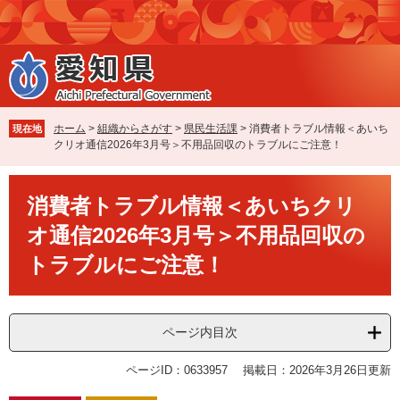
ペ
メ
ー
ニ
ジ
ュ
の
ー
先
を
頭
飛
で
ば
ホーム
>
組織からさがす
>
県民生活課
>
消費者トラブル情報＜あいち
現在地
す
し
クリオ通信2026年3月号＞不用品回収のトラブルにご注意！
。
て
本
本
文
消費者トラブル情報＜あいちクリ
文
へ
オ通信2026年3月号＞不用品回収の
トラブルにご注意！
ページ内目次
ページID：0633957
掲載日：2026年3月26日更新