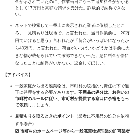
金が示されていたのに、作業当日になって追加料金がかかる
として17万円と高額な請求を受けた。詐欺的で納得できな
い。
ネットで検索して一番上に表示された業者に依頼したとこ
ろ、「見積もりは現地で」と言われた。当日作業前に「20万
円でいけると思う」言われたが「荷台がいっぱいになったか
ら40万円」と言われた。荷台がいっぱいかどうかは手前に大
きな物が載せられていて確認できなかった。急に料金が倍に
なったことに納得がいかない。返金してほしい。
【アドバイス】
一般家庭から出る廃棄物は、市町村の統括的な責任の下で適
正に処理をする必要があります。
不用品の処分は、お住いの
市町村のルールに従い、市町村が提供する窓口に余裕をもっ
て依頼
しましょう。​
見積もりを取るときのポイント
（業者に不用品の処分を依頼
する場合）
☑ 市町村のホームページ等から一般廃棄物処理業の許可業者