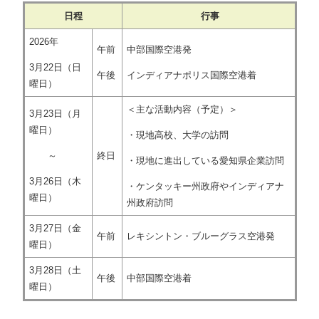
日程
行事
2026年
午前
中部国際空港発
3月22日（日
午後
インディアナポリス国際空港着
曜日）
＜主な活動内容（予定）＞
3月23日（月
曜日）
・現地高校、大学の訪問
～
終日
・現地に進出している愛知県企業訪問
3月26日（木
・ケンタッキー州政府やインディアナ
曜日）
州政府訪問
3月27日（金
午前
レキシントン・ブルーグラス空港発
曜日）
3月28日（土
午後
中部国際空港着
曜日）