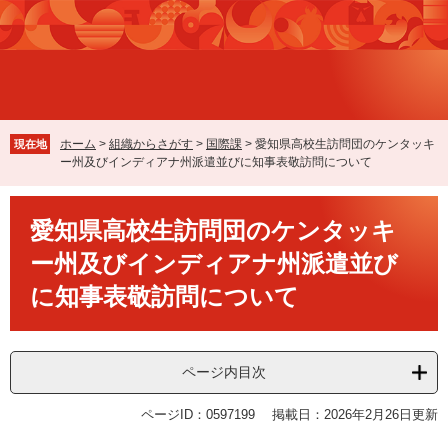
ペ
メ
ー
ニ
ジ
ュ
の
ー
先
を
頭
飛
で
ば
ホーム
>
組織からさがす
>
国際課
>
愛知県高校生訪問団のケンタッキ
現在地
す
し
ー州及びインディアナ州派遣並びに知事表敬訪問について
。
て
本
本
文
愛知県高校生訪問団のケンタッキ
文
へ
ー州及びインディアナ州派遣並び
に知事表敬訪問について
ページ内目次
ページID：0597199
掲載日：2026年2月26日更新