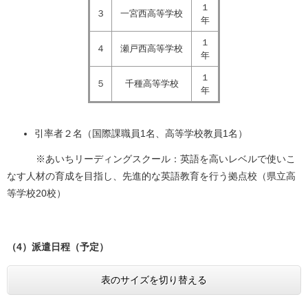
１
３
一宮西高等学校
年
１
４
瀬戸西高等学校
年
１
５
千種高等学校
年
引率者２名（国際課職員1名、高等学校教員1名）
※あいちリーディングスクール：英語を高いレベルで使いこ
なす人材の育成を目指し、先進的な英語教育を行う拠点校（県立高
等学校20校）
（4）派遣日程​（予定）
表のサイズを切り替える