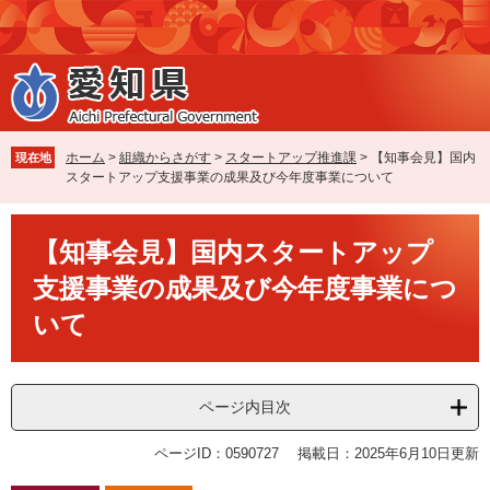
ペ
メ
ー
ニ
ジ
ュ
の
ー
先
を
頭
飛
で
ば
ホーム
>
組織からさがす
>
スタートアップ推進課
>
【知事会見】国内
現在地
す
し
スタートアップ支援事業の成果及び今年度事業について
。
て
本
本
文
【知事会見】国内スタートアップ
文
へ
支援事業の成果及び今年度事業につ
いて
ページ内目次
ページID：0590727
掲載日：2025年6月10日更新