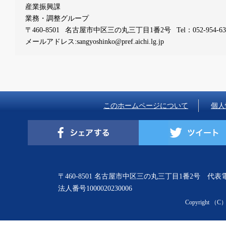
産業振興課
業務・調整グループ
〒460-8501
名古屋市中区三の丸三丁目1番2号
Tel：052-954-6
メールアドレス:sangyoshinko@pref.aichi.lg.jp
このホームページについて
個人
〒460-8501 名古屋市中区三の丸三丁目1番2号 代表電話：
法人番号1000020230006
Copyright （C）Aic