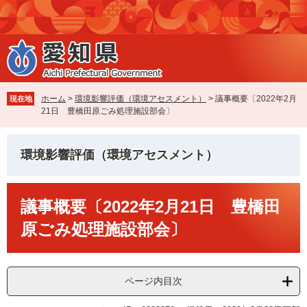
ペ
メ
ー
ニ
ジ
ュ
の
ー
先
を
頭
飛
で
ば
ホーム
>
環境影響評価（環境アセスメント）
>
議事概要〔2022年2月
現在地
す
し
21日 豊橋田原ごみ処理施設部会〕
。
て
本
文
環境影響評価（環境アセスメント）
へ
本
議事概要〔2022年2月21日 豊橋田
文
原ごみ処理施設部会〕
ページ内目次