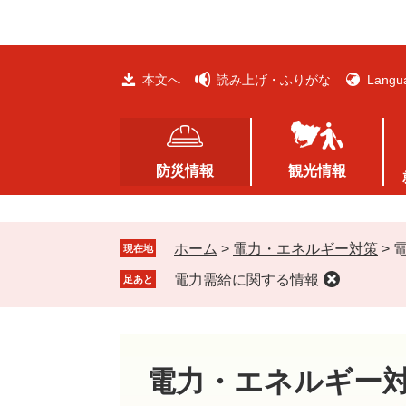
ペ
メ
ー
ニ
ジ
ュ
の
ー
本文へ
読み上げ・ふりがな
Langu
先
を
頭
飛
で
ば
す
し
防災情報
観光情報
。
て
本
文
ホーム
>
電力・エネルギー対策
>
へ
現在地
電力需給に関する情報
足あと
電力・エネルギー