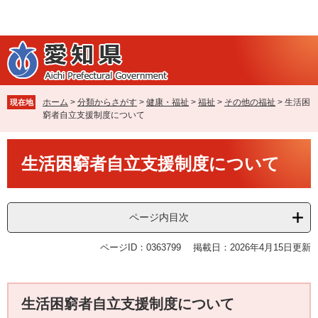
ペ
メ
ー
ニ
ジ
ュ
の
ー
先
を
頭
飛
で
ば
ホーム
>
分類からさがす
>
健康・福祉
>
福祉
>
その他の福祉
>
生活困
現在地
す
し
窮者自立支援制度について
。
て
本
本
文
生活困窮者自立支援制度について
文
へ
ページ内目次
ページID：0363799
掲載日：2026年4月15日更新
生活困窮者自立支援制度について