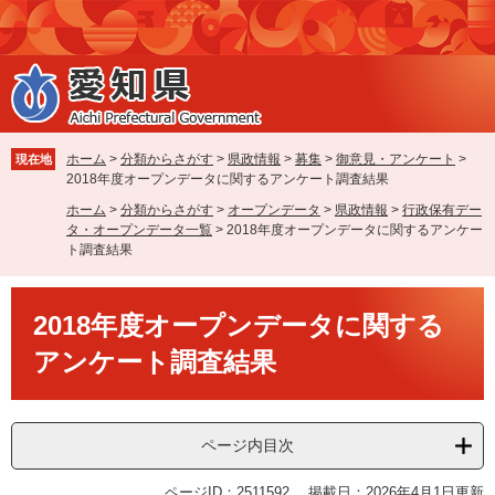
ペ
メ
ー
ニ
ジ
ュ
の
ー
先
を
頭
飛
で
ば
ホーム
>
分類からさがす
>
県政情報
>
募集
>
御意見・アンケート
>
現在地
す
し
2018年度オープンデータに関するアンケート調査結果
。
て
ホーム
>
分類からさがす
>
オープンデータ
>
県政情報
>
行政保有デー
本
タ・オープンデータ一覧
>
2018年度オープンデータに関するアンケー
文
ト調査結果
へ
本
2018年度オープンデータに関する
文
アンケート調査結果
ページ内目次
ページID：2511592
掲載日：2026年4月1日更新