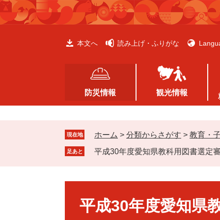
ペ
メ
ー
ニ
ジ
ュ
の
ー
本文へ
読み上げ・ふりがな
Langu
先
を
頭
飛
で
ば
す
し
防災情報
観光情報
。
て
本
文
ホーム
>
分類からさがす
>
教育・
へ
現在地
平成30年度愛知県教科用図書選定
足あと
本
文
平成30年度愛知県