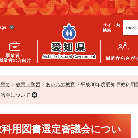
G
サイト内
o
age
検索
o
g
l
e
カ
ス
事業者・
タ
目的
からさが
就業者の方向け
ム
検
索
子育て
>
教育・学習
>
あいちの教育
>
平成30年度愛知県教科用
審議会について
教科用図書選定審議会につい