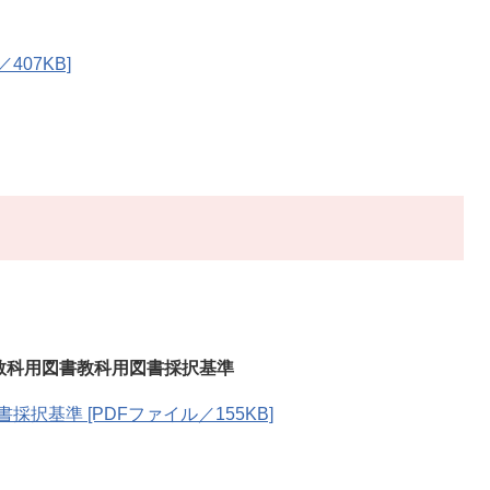
407KB]
教科用図書教科用図書採択基準
採択基準 [PDFファイル／155KB]