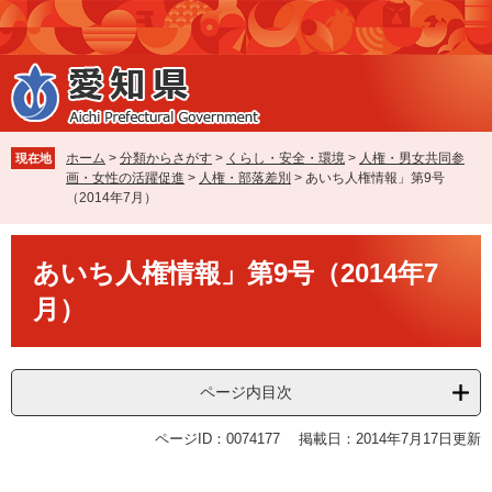
ペ
メ
ー
ニ
ジ
ュ
の
ー
先
を
頭
飛
で
ば
ホーム
>
分類からさがす
>
くらし・安全・環境
>
人権・男女共同参
現在地
す
し
画・女性の活躍促進
>
人権・部落差別
>
あいち人権情報」第9号
。
て
（2014年7月）
本
文
本
へ
あいち人権情報」第9号（2014年7
文
月）
ページ内目次
ページID：0074177
掲載日：2014年7月17日更新