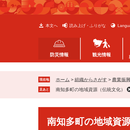
ペ
メ
ー
ニ
ジ
ュ
の
ー
本文へ
読み上げ・ふりがな
Langu
先
を
頭
飛
で
ば
す
し
防災情報
観光情報
。
て
本
文
ホーム
>
組織からさがす
>
農業振
へ
現在地
南知多町の地域資源（伝統文化）
足あと
本
文
南知多町の地域資