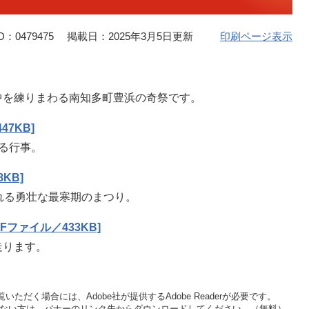
：0479475
掲載日：2025年3月5日更新
印刷ページ表示
を練りまわる南知多町豊浜の奇祭です。​
7KB]
る行事。
KB]
れる勇壮な最寒期のまつり。
Fファイル／433KB]
ます。​​
いただく場合には、Adobe社が提供するAdobe Readerが必要です。
をお持ちでない方は、バナーのリンク先からダウンロードしてください。（無料）