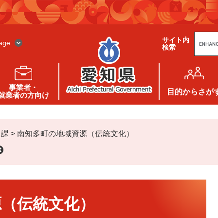
G
サイト内
o
age
検索
o
g
l
e
カ
ス
事業者・
タ
目的
からさが
就業者の方向け
ム
検
索
興課
>
南知多町の地域資源（伝統文化）
源（伝統文化）