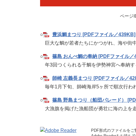
ページID
○
豊浜鯛まつり [PDFファイル／439KB]
巨大な鯛が若者たちにかつがれ、海や街中
○
篠島 おんべ鯛の奉納 [PDFファイル／44
年3回つくられる干鯛を伊勢神宮へ奉納す
○
師崎 左義長まつり [PDFファイル／428
毎年1月下旬、師崎海岸5ヶ所で順次行わ
○
篠島 野島まつり（船団パレード） [PD
大漁旗を掲げた漁船団が勇壮に海の上を走り
PDF形式のファイルをご覧
Adobe Reader