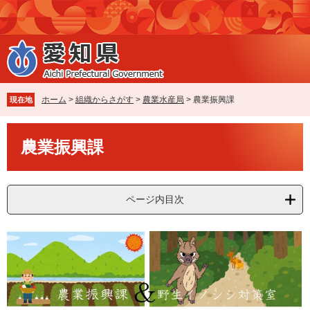
ペ
メ
ー
ニ
ジ
ュ
の
ー
先
を
頭
飛
で
ば
ホーム
>
組織からさがす
>
農業水産局
>
農業振興課
現在地
す
し
。
て
本
本
農業振興課
文
文
へ
ページ内目次