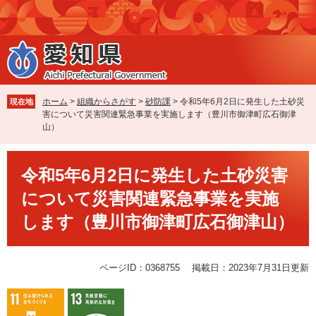
ペ
メ
ー
ニ
ジ
ュ
の
ー
先
を
頭
飛
で
ば
ホーム
>
組織からさがす
>
砂防課
>
令和5年6月2日に発生した土砂災
現在地
す
し
害について災害関連緊急事業を実施します（豊川市御津町広石御津
。
て
山）
本
文
本
へ
令和5年6月2日に発生した土砂災害
文
について災害関連緊急事業を実施
します（豊川市御津町広石御津山）
ページID：0368755
掲載日：2023年7月31日更新