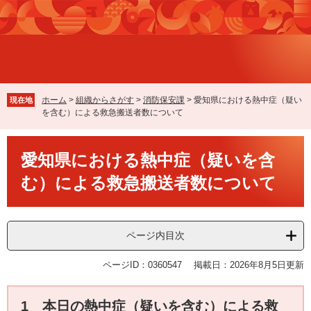
ペ
メ
ー
ニ
ジ
ュ
の
ー
先
を
頭
飛
で
ば
ホーム
>
組織からさがす
>
消防保安課
>
愛知県における熱中症（疑い
現在地
す
し
を含む）による救急搬送者数について
。
て
本
本
文
愛知県における熱中症（疑いを含
文
へ
む）による救急搬送者数について
ページ内目次
ページID：0360547
掲載日：2026年8月5日更新
1 本日の熱中症（疑いを含む）による救