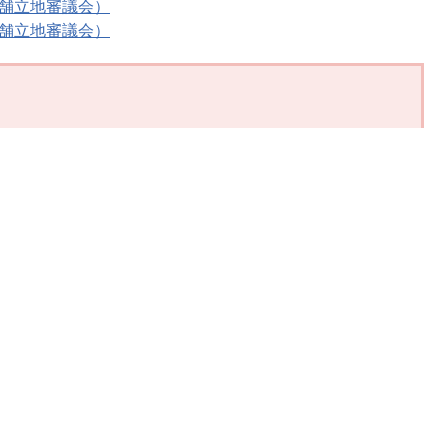
店舗立地審議会）
店舗立地審議会）
い
免責事項・リンク
RSS配信