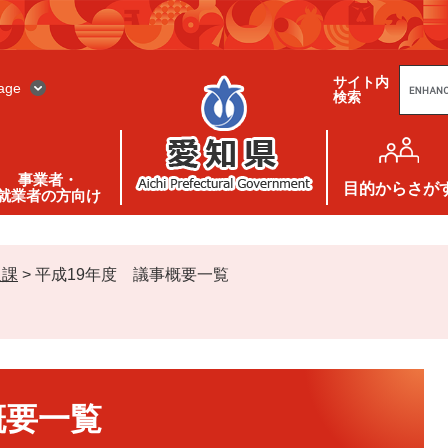
G
サイト内
o
age
検索
o
g
l
e
カ
ス
事業者・
タ
目的
からさが
就業者の方向け
ム
検
索
通課
>
平成19年度 議事概要一覧
概要一覧