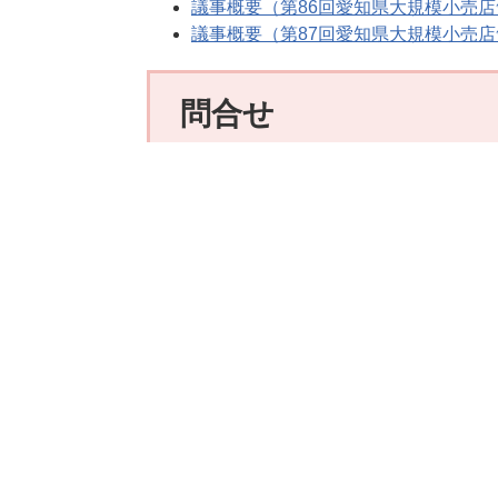
議事概要（第86回愛知県大規模小売
議事概要（第87回愛知県大規模小売
問合せ
愛知県 産業労働部 商業流通課
E-mail:
shogyo@pref.aichi.lg.jp
このホームページについて
個人情報の取扱