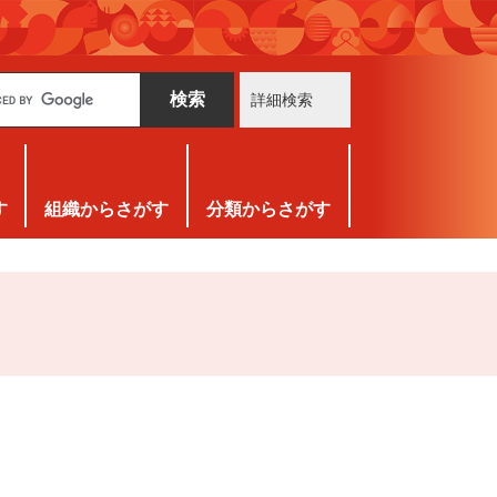
詳細検索
す
組織
からさがす
分類
からさがす