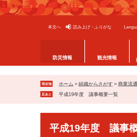
ペ
メ
ー
ニ
ジ
ュ
の
ー
本文へ
読み上げ・ふりがな
Langu
先
を
頭
飛
で
ば
す
し
防災情報
観光情報
。
て
本
文
ホーム
>
組織からさがす
>
商業流
へ
現在地
平成19年度 議事概要一覧
足あと
本
文
平成19年度 議事