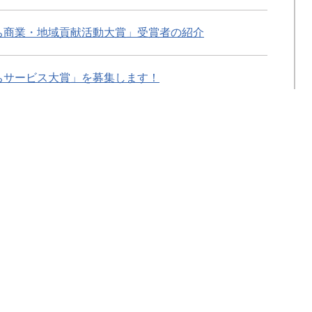
ち商業・地域貢献活動大賞」受賞者の紹介
ちサービス大賞」を募集します！
を拓くプロジェクトII期
興