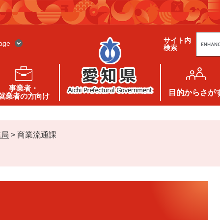
G
サイト内
o
age
検索
o
g
l
e
カ
ス
事業者・
タ
目的
からさが
就業者の方向け
ム
検
索
業局
>
商業流通課