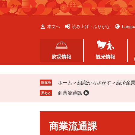
ペ
メ
ー
ニ
ジ
ュ
の
ー
本文へ
読み上げ・ふりがな
Langu
先
を
頭
飛
で
ば
す
し
防災情報
観光情報
。
て
本
文
ホーム
>
組織からさがす
>
経済産
へ
現在地
商業流通課
足あと
本
文
商業流通課