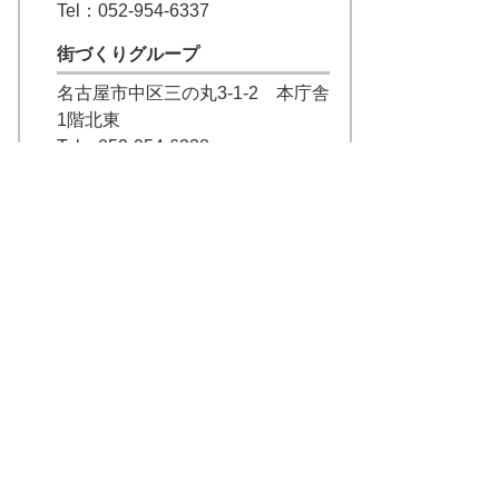
Tel：052-954-6337
街づくりグループ
名古屋市中区三の丸3-1-2 本庁舎
1階北東
Tel：052-954-6338
計量指導・検査グループ
東海市南柴田町ロノ割95番地24
Tel：052-603-6300
Fax：052-603-1396
メールでの問合せはこちら
計量検定グループ
東海市南柴田町ロノ割95番地24
Tel：052-603-6300