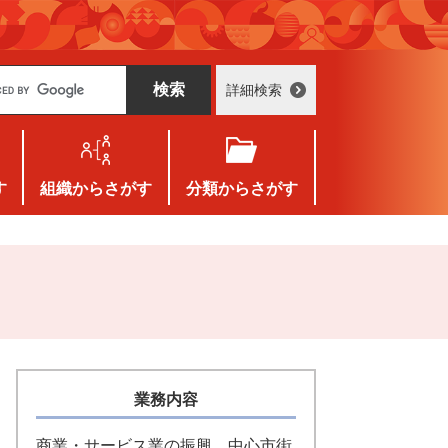
詳細検索
す
組織
からさがす
分類
からさがす
業務内容
商業・サービス業の振興、中心市街