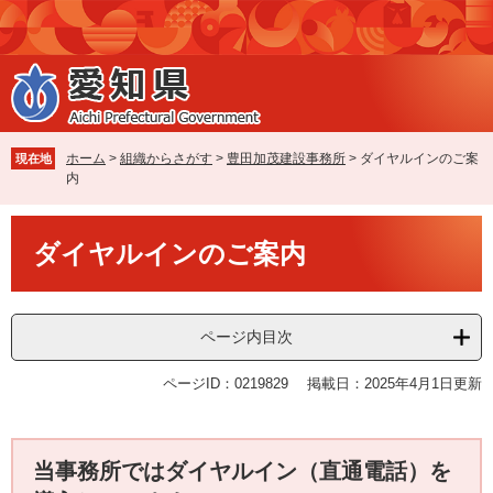
ペ
メ
ー
ニ
ジ
ュ
の
ー
先
を
頭
飛
で
ば
ホーム
>
組織からさがす
>
豊田加茂建設事務所
>
ダイヤルインのご案
現在地
す
し
内
。
て
本
本
文
ダイヤルインのご案内
文
へ
ページ内目次
ページID：0219829
掲載日：2025年4月1日更新
当事務所ではダイヤルイン（直通電話）を