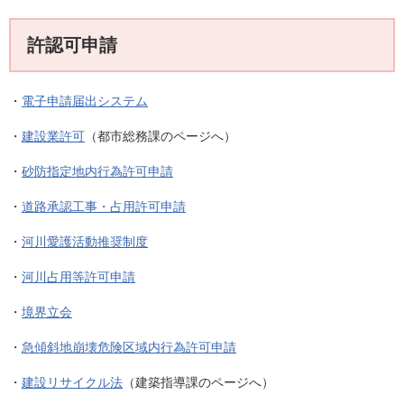
許認可申請
・
電子申請届出システム
・
建設業許可
（都市総務課のページへ）
・
砂防指定地内行為許可申請
・
道路承認工事・占用許可申請
・
河川愛護活動推奨制度
・
河川占用等許可申請
・
境界立会
・
急傾斜地崩壊危険区域内行為許可申請
・
建設リサイクル法
（建築指導課のページへ）