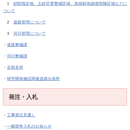
1
砂防指定地、土砂災害警戒区域、急傾斜地崩壊危険区域などに
ついて
2
道路管理について
3
河川管理について
・
道路整備課
・
河川整備課
・
足助支所
・
研究開発施設関連道路出張所
発注・入札
・
工事発注見通し
・
一般競争入札のお知らせ