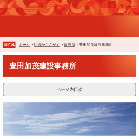
ペ
メ
ー
ニ
ジ
ュ
の
ー
先
を
頭
飛
で
ば
ホーム
>
組織からさがす
>
建設局
>
豊田加茂建設事務所
現在地
す
し
。
て
本
本
豊田加茂建設事務所
文
文
へ
ページ内目次