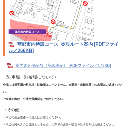
蒲郡市内特設コース_徒歩ルート案内 [PDFファイ
ル／266KB]
案内図凡例記号（英訳表記） [PDFファイル／173KB]
〈駐車場・駐輪場について〉​
会場には観客用の駐車場・駐輪場はございません。自動車・自転車等での来場はご遠慮くださ
い。
ご来場の際は、公共交通機関をご利用ください。
〈その他〉
・周辺の生活道路への進入はお控えください。
・周辺住民の方のご迷惑となるため、大声での会話や騒音を出す行為はお控えください。