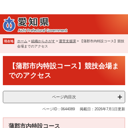
ペ
メ
ー
ニ
ジ
ュ
の
ー
先
を
頭
飛
で
ば
ホーム
>
組織からさがす
>
運営支援課
>
【蒲郡市内特設コース】競技
現在地
す
し
会場までのアクセス
。
て
本
本
文
【蒲郡市内特設コース】競技会場ま
文
へ
でのアクセス
ページ内目次
ページID：0644089
掲載日：2026年7月1日更新
蒲郡市内特設コース