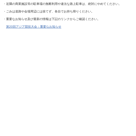
・近隣の商業施設等の駐車場の無断利用や違法な路上駐車は、絶対にやめてください。
・ごみは道路や会場周辺には捨てず、各自でお持ち帰りください。​​
・重要なお知らせ及び最新の情報は下記のリンクからご確認ください。
第20回アジア競技大会：重要なお知らせ