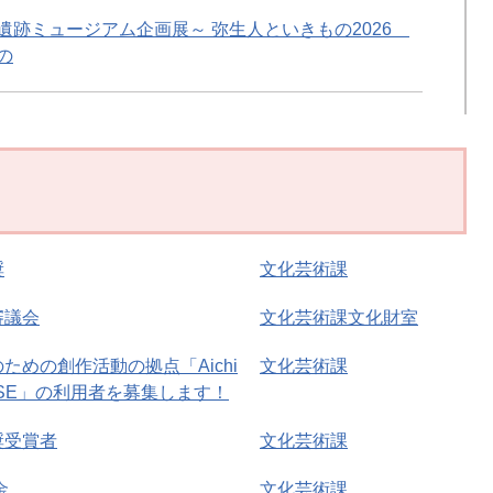
遺跡ミュージアム企画展～ 弥生人といきもの2026
の
奨
文化芸術課
審議会
文化芸術課文化財室
ための創作活動の拠点「Aichi
文化芸術課
SE」の利用者を募集します！
奨受賞者
文化芸術課
金
文化芸術課