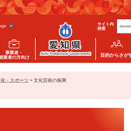
G
サイト内
o
age
検索
o
g
l
e
カ
ス
事業者・
タ
目的
からさが
就業者の方向け
ム
検
索
文化・スポーツ
>
文化芸術の振興