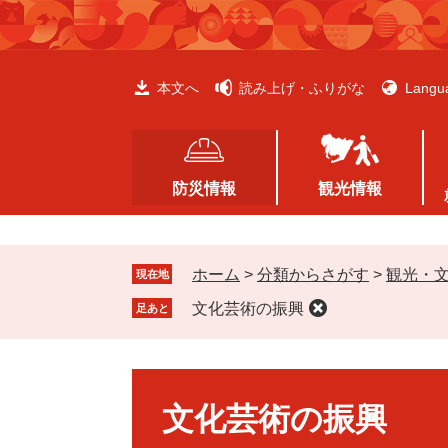
ペ
メ
ー
ニ
ジ
ュ
の
ー
本文へ
読み上げ・ふりがな
Langu
先
を
頭
飛
で
ば
す
し
防災情報
観光情報
。
て
本
文
ホーム
>
分類からさがす
>
観光・
へ
現在地
文化芸術の振興
足あと
本
文
文化芸術の振興