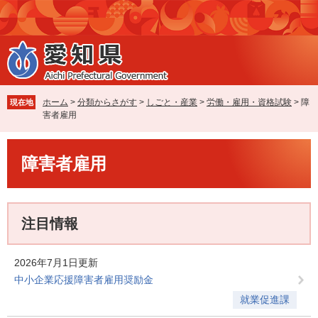
ペ
メ
ー
ニ
ジ
ュ
の
ー
先
を
頭
飛
で
ば
ホーム
>
分類からさがす
>
しごと・産業
>
労働・雇用・資格試験
>
障
現在地
す
し
害者雇用
。
て
本
本
文
障害者雇用
文
へ
注目情報
2026年7月1日更新
中小企業応援障害者雇用奨励金
就業促進課