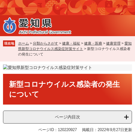
ペ
メ
ー
ニ
ジ
ュ
の
ー
先
を
頭
飛
で
ば
ホーム
>
分類からさがす
>
健康・福祉
>
健康・医療
>
健康管理
>
愛知
現在地
す
し
県新型コロナウイルス感染症対策サイト
>
新型コロナウイルス感染者
。
て
の発生について
本
文
へ
本
新型コロナウイルス感染者の発生
文
について
ページ内目次
ページID：120220927
掲載日：2022年9月27日更新