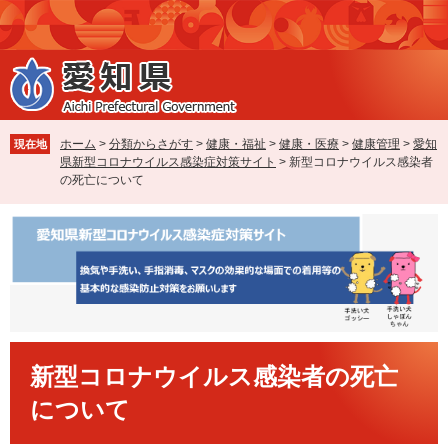
ペ
メ
ー
ニ
ジ
ュ
の
ー
先
を
頭
飛
で
ば
ホーム
>
分類からさがす
>
健康・福祉
>
健康・医療
>
健康管理
>
愛知
現在地
す
し
県新型コロナウイルス感染症対策サイト
>
新型コロナウイルス感染者
。
て
の死亡について
本
文
へ
本
新型コロナウイルス感染者の死亡
文
について