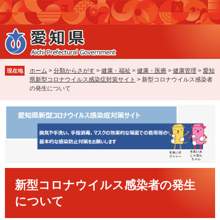
ペ
メ
ー
ニ
ジ
ュ
の
ー
先
を
頭
飛
で
ば
ホーム
>
分類からさがす
>
健康・福祉
>
健康・医療
>
健康管理
>
愛知
現在地
す
し
県新型コロナウイルス感染症対策サイト
>
新型コロナウイルス感染者
。
て
の発生について
本
文
へ
本
新型コロナウイルス感染者の発生
文
について